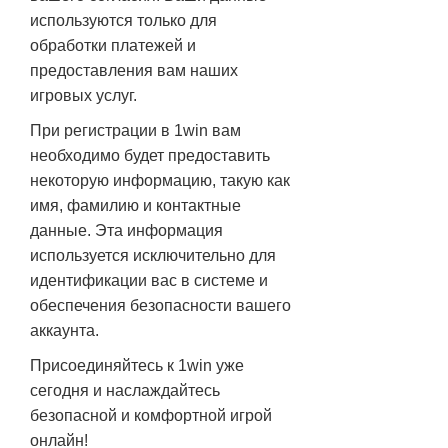
используются только для
обработки платежей и
предоставления вам наших
игровых услуг.
При регистрации в 1win вам
необходимо будет предоставить
некоторую информацию, такую как
имя, фамилию и контактные
данные. Эта информация
используется исключительно для
идентификации вас в системе и
обеспечения безопасности вашего
аккаунта.
Присоединяйтесь к 1win уже
сегодня и наслаждайтесь
безопасной и комфортной игрой
онлайн!