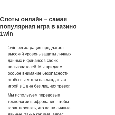
Слоты онлайн – самая
популярная игра в казино
1win
1win регистрация предлагает
высокий уровень защиты личных
данных и финансов своих
пользователей. Мы придаем
особое внимание безопасности,
чтобы вы могли наслаждаться
игрой в 1 вин без лишних тревог.
Мы используем передовые
технологии шифрования, чтобы
гарантировать, что ваши личные
данные, такие как имя, адрес