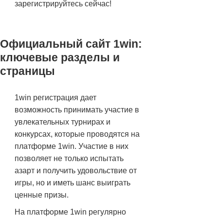
зарегистрируйтесь сейчас!
Официальный сайт 1win:
ключевые разделы и
страницы
1win регистрация дает
возможность принимать участие в
увлекательных турнирах и
конкурсах, которые проводятся на
платформе 1win. Участие в них
позволяет не только испытать
азарт и получить удовольствие от
игры, но и иметь шанс выиграть
ценные призы.
На платформе 1win регулярно