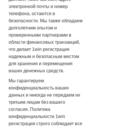
электронной почты и номер
телефона, остаются в
безопасности. Мы также обладаем
долголетним опытом и
проверенными партнерами в
области финансовых транзакций,
что делает 1win регистрация
надежным и безопасным местом
для хранения и перемещения
ваших денежных средств.
Мы гарантируем
конфиденциальность ваших
данных и никогда не передаем их
третьим лицам без вашего
согласия. Политика
конфиденциальности 1win
регистрация строго соблюдает все