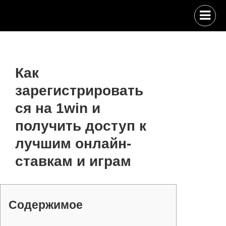
Как
зарегистрировать
ся на 1win и
получить доступ к
лучшим онлайн-
ставкам и играм
Содержимое