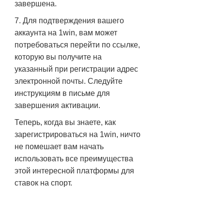
завершена.
7. Для подтверждения вашего
аккаунта на 1win, вам может
потребоваться перейти по ссылке,
которую вы получите на
указанный при регистрации адрес
электронной почты. Следуйте
инструкциям в письме для
завершения активации.
Теперь, когда вы знаете, как
зарегистрироваться на 1win, ничто
не помешает вам начать
использовать все преимущества
этой интересной платформы для
ставок на спорт.