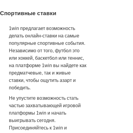
Спортивные ставки
1win предлагает возможность
делать онлайн-ставки на самые
популярные спортивные события.
Независимо от того, футбол это
или хоккей, баскетбол или теннис,
на платформе 1win вы найдете как
предматчевые, так и живые
ставки, чтобы ощутить азарт и
победить.
Не упустите возможность стать
частью захватывающей игровой
платформы 1win и начать
выигрывать сегодня.
Присоединяйтесь к 1win и