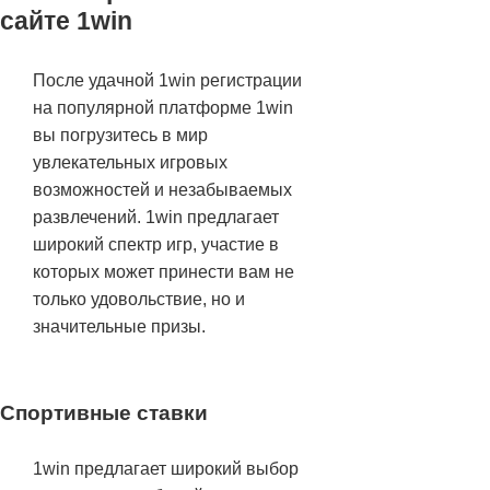
сайте 1win
После удачной 1win регистрации
на популярной платформе 1win
вы погрузитесь в мир
увлекательных игровых
возможностей и незабываемых
развлечений. 1win предлагает
широкий спектр игр, участие в
которых может принести вам не
только удовольствие, но и
значительные призы.
Спортивные ставки
1win предлагает широкий выбор