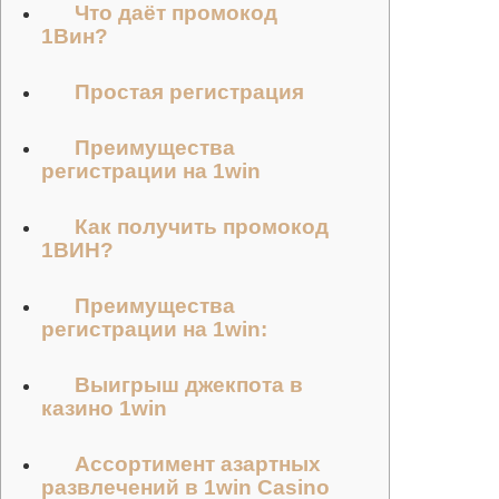
Что даёт промокод
1Вин?
Простая регистрация
Преимущества
регистрации на 1win
Как получить промокод
1ВИН?
Преимущества
регистрации на 1win:
Выигрыш джекпота в
казино 1win
Ассортимент азартных
развлечений в 1win Casino