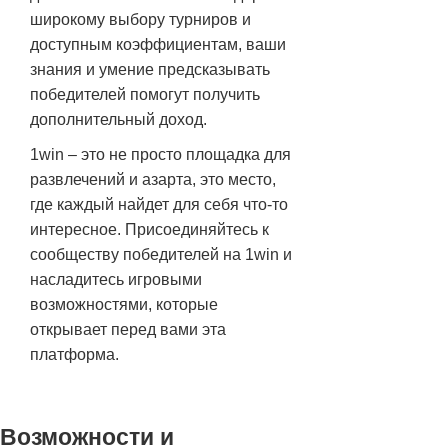
широкому выбору турниров и
доступным коэффициентам, ваши
знания и умение предсказывать
победителей помогут получить
дополнительный доход.
1win – это не просто площадка для
развлечений и азарта, это место,
где каждый найдет для себя что-то
интересное. Присоединяйтесь к
сообществу победителей на 1win и
насладитесь игровыми
возможностями, которые
открывает перед вами эта
платформа.
Возможности и