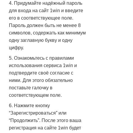
4. Придумайте надёжный пароль
для входа на сайт 1win и введите
его в соответствующее поле.
Пароль должен быть не менее 8
символов, содержать как минимум
одну заглавную букву и одну
цифру.
5. Ознакомьтесь с правилами
использования сервиса 1win и
подтвердите своё согласие с
ними. Для этого обязательно
поставьте галочку в
соответствующем поле.
6. Нажмите кнопку
“Зарегистрироваться” или
“Продолжить”. После этого ваша
регистрация на сайте 1win будет