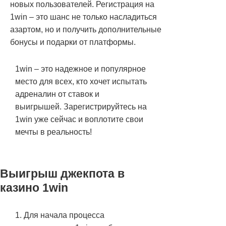
новых пользователей. Регистрация на
1win – это шанс не только насладиться
азартом, но и получить дополнительные
бонусы и подарки от платформы.
1win – это надежное и популярное
место для всех, кто хочет испытать
адреналин от ставок и
выигрышей. Зарегистрируйтесь на
1win уже сейчас и воплотите свои
мечты в реальность!
Выигрыш джекпота в
казино 1win
1. Для начала процесса