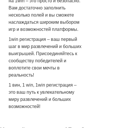
на 1win – это просто и безопасно.
Вам достаточно заполнить
несколько полей и вы сможете
наслаждаться широким выбором
игр и возможностей платформы.
1win регистрация – ваш первый
шаг в мир развлечений и больших
выигрышей. Присоединяйтесь к
сообществу победителей и
воплотите свои мечты в
реальность!
1 вин, 1 win, 1win регистрация –
это ваш путь к увлекательному
миру развлечений и больших
возможностей!