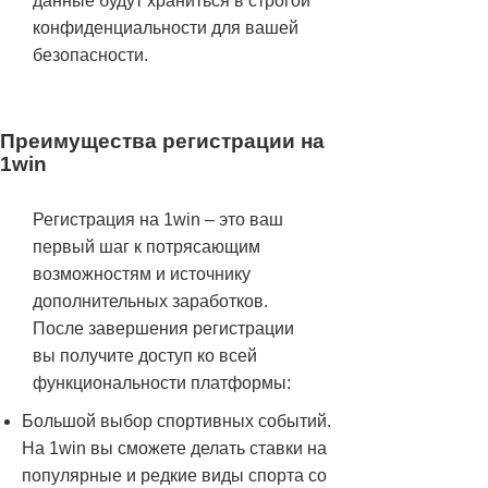
данные будут храниться в строгой
конфиденциальности для вашей
безопасности.
Преимущества регистрации на
1win
Регистрация на 1win – это ваш
первый шаг к потрясающим
возможностям и источнику
дополнительных заработков.
После завершения регистрации
вы получите доступ ко всей
функциональности платформы:
Большой выбор спортивных событий.
На 1win вы сможете делать ставки на
популярные и редкие виды спорта со