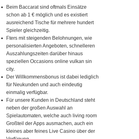
Beim Baccarat sind oftmals Einsätze
schon ab 1 € möglich und es existiert
ausreichend Tische für mehrere hundert
Spieler gleichzeitig.
Fters mit steigenden Belohnungen, wie
personalisierten Angeboten, schnelleren
Auszahlungszeiten darüber hinaus
speziellen Occasions online vulkan sin
city.
Der Willkommensbonus ist dabei lediglich
für Neukunden und auch eindeutig
einmalig verfügbar.
Für unsere Kunden in Deutschland steht
neben der großen Auswahl an
Spielautomaten, welche auch living room
Großteil der Apps ausmachen, auch ein
kleines aber feines Live Casino über der
Verfügung.