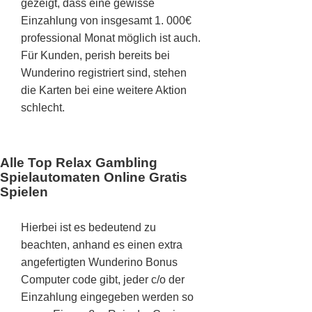
gezeigt, dass eine gewisse
Einzahlung von insgesamt 1. 000€
professional Monat möglich ist auch.
Für Kunden, perish bereits bei
Wunderino registriert sind, stehen
die Karten bei eine weitere Aktion
schlecht.
Alle Top Relax Gambling
Spielautomaten Online Gratis
Spielen
Hierbei ist es bedeutend zu
beachten, anhand es einen extra
angefertigten Wunderino Bonus
Computer code gibt, jeder c/o der
Einzahlung eingegeben werden so