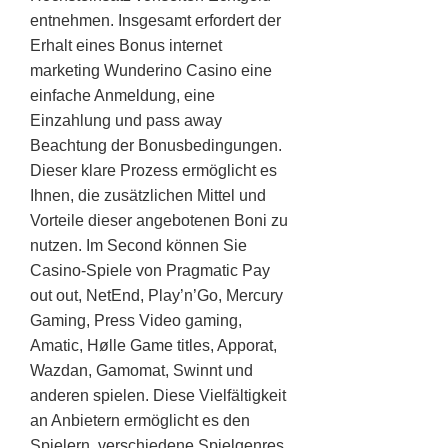
entnehmen. Insgesamt erfordert der
Erhalt eines Bonus internet
marketing Wunderino Casino eine
einfache Anmeldung, eine
Einzahlung und pass away
Beachtung der Bonusbedingungen.
Dieser klare Prozess ermöglicht es
Ihnen, die zusätzlichen Mittel und
Vorteile dieser angebotenen Boni zu
nutzen. Im Second können Sie
Casino-Spiele von Pragmatic Pay
out out, NetEnd, Play’n’Go, Mercury
Gaming, Press Video gaming,
Amatic, Hølle Game titles, Apporat,
Wazdan, Gamomat, Swinnt und
anderen spielen. Diese Vielfältigkeit
an Anbietern ermöglicht es den
Spielern, verschiedene Spielgenres