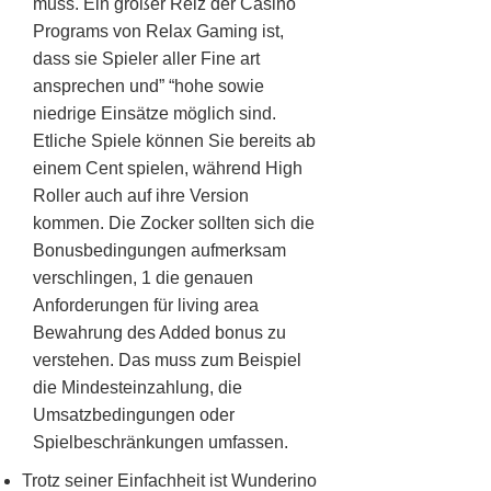
muss. Ein großer Reiz der Casino
Programs von Relax Gaming ist,
dass sie Spieler aller Fine art
ansprechen und” “hohe sowie
niedrige Einsätze möglich sind.
Etliche Spiele können Sie bereits ab
einem Cent spielen, während High
Roller auch auf ihre Version
kommen. Die Zocker sollten sich die
Bonusbedingungen aufmerksam
verschlingen, 1 die genauen
Anforderungen für living area
Bewahrung des Added bonus zu
verstehen. Das muss zum Beispiel
die Mindesteinzahlung, die
Umsatzbedingungen oder
Spielbeschränkungen umfassen.
Trotz seiner Einfachheit ist Wunderino