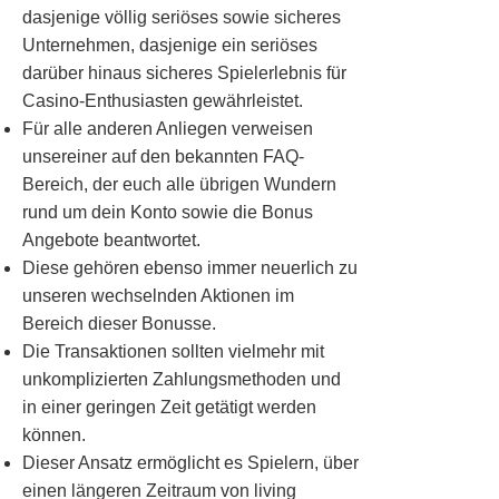
dasjenige völlig seriöses sowie sicheres
Unternehmen, dasjenige ein seriöses
darüber hinaus sicheres Spielerlebnis für
Casino-Enthusiasten gewährleistet.
Für alle anderen Anliegen verweisen
unsereiner auf den bekannten FAQ-
Bereich, der euch alle übrigen Wundern
rund um dein Konto sowie die Bonus
Angebote beantwortet.
Diese gehören ebenso immer neuerlich zu
unseren wechselnden Aktionen im
Bereich dieser Bonusse.
Die Transaktionen sollten vielmehr mit
unkomplizierten Zahlungsmethoden und
in einer geringen Zeit getätigt werden
können.
Dieser Ansatz ermöglicht es Spielern, über
einen längeren Zeitraum von living