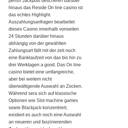
perish Jackpots bescheren darüber
hinaus das Reside On line casino ist
das echtes Highlight.
Auszahlungsanfragen bearbeitet
dieses Casino innerhalb vonseiten
24 Stunden darüber hinaus
abhängig von der gewählten
Zahlungsart fällt mit der zeit noch
eine Banklaufzeit von das bis hin zu
drei Werktagen a good. Das On line
casino bietet eine umfangreiche,
aber bei weitem nicht
überwältigende Auswahl an Zocken.
Während sera sich auf klassische
Optionen wie Slot machine games
sowie Blackjack konzentriert,
existiert es auch noch eine Auswahl
an neueren und faszinierenden