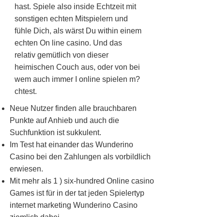
hast. Spiele also inside Echtzeit mit
sonstigen echten Mitspielern und
fühle Dich, als wärst Du within einem
echten On line casino. Und das
relativ gemütlich von dieser
heimischen Couch aus, oder von bei
wem auch immer I online spielen m?
chtest.
Neue Nutzer finden alle brauchbaren
Punkte auf Anhieb und auch die
Suchfunktion ist sukkulent.
Im Test hat einander das Wunderino
Casino bei den Zahlungen als vorbildlich
erwiesen.
Mit mehr als 1 ) six-hundred Online casino
Games ist für in der tat jeden Spielertyp
internet marketing Wunderino Casino