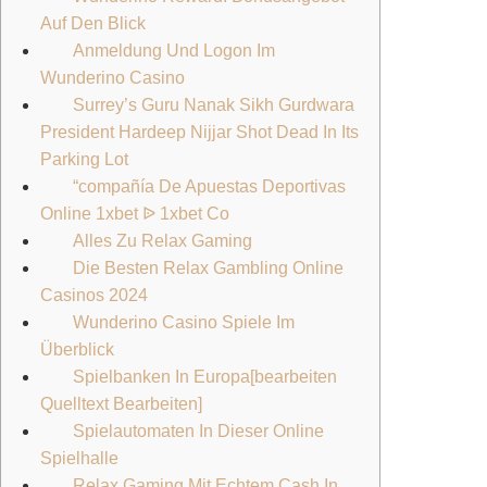
Auf Den Blick
Anmeldung Und Logon Im
Wunderino Casino
Surrey’s Guru Nanak Sikh Gurdwara
President Hardeep Nijjar Shot Dead In Its
Parking Lot
“compañía De Apuestas Deportivas
Online 1xbet ᐉ 1xbet Co
Alles Zu Relax Gaming
Die Besten Relax Gambling Online
Casinos 2024
Wunderino Casino Spiele Im
Überblick
Spielbanken In Europa[bearbeiten
Quelltext Bearbeiten]
Spielautomaten In Dieser Online
Spielhalle
Relax Gaming Mit Echtem Cash In