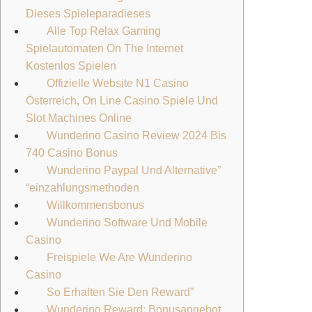
Dieses Spieleparadieses
Alle Top Relax Gaming
Spielautomaten On The Internet
Kostenlos Spielen
Offizielle Website N1 Casino
Österreich, On Line Casino Spiele Und
Slot Machines Online
Wunderino Casino Review 2024 Bis
740 Casino Bonus
Wunderino Paypal Und Alternative”
“einzahlungsmethoden
Willkommensbonus
Wunderino Software Und Mobile
Casino
Freispiele We Are Wunderino
Casino
So Erhalten Sie Den Reward”
Wunderino Reward: Bonusangebot