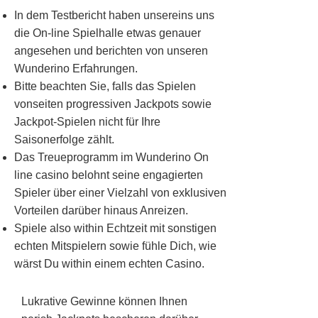
In dem Testbericht haben unsereins uns
die On-line Spielhalle etwas genauer
angesehen und berichten von unseren
Wunderino Erfahrungen.
Bitte beachten Sie, falls das Spielen
vonseiten progressiven Jackpots sowie
Jackpot-Spielen nicht für Ihre
Saisonerfolge zählt.
Das Treueprogramm im Wunderino On
line casino belohnt seine engagierten
Spieler über einer Vielzahl von exklusiven
Vorteilen darüber hinaus Anreizen.
Spiele also within Echtzeit mit sonstigen
echten Mitspielern sowie fühle Dich, wie
wärst Du within einem echten Casino.
Lukrative Gewinne können Ihnen