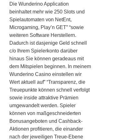
Die Wunderino Application
beinhaltet mehr wie 250 Slots und
Spielautomaten von NetEnt,
Microgaming, Play’n GET” “sowie
weiteren Software Herstellern.
Dadurch ist dasjenige Geld schnell
c/o Ihrem Spielerkonto darüber
hinaus Sie können geradeaus mit
dem Mitspielen beginnen. In meinem
Wunderino Casino einstellen wir
Wert aktuell auf” “Transparenz, die
Treuepunkte können schnell verfolgt
sowie inside attraktive Prämien
umgewandelt werden. Spieler
können von maßgeschneiderten
Bonusangeboten und Cashback-
Aktionen profitieren, die einander
nach der jeweiligen Treue-Ebene