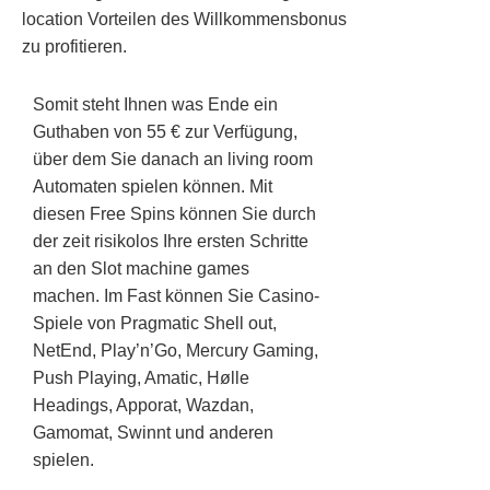
location Vorteilen des Willkommensbonus
zu profitieren.
Somit steht Ihnen was Ende ein
Guthaben von 55 € zur Verfügung,
über dem Sie danach an living room
Automaten spielen können. Mit
diesen Free Spins können Sie durch
der zeit risikolos Ihre ersten Schritte
an den Slot machine games
machen. Im Fast können Sie Casino-
Spiele von Pragmatic Shell out,
NetEnd, Play’n’Go, Mercury Gaming,
Push Playing, Amatic, Hølle
Headings, Apporat, Wazdan,
Gamomat, Swinnt und anderen
spielen.