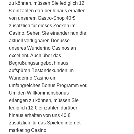
zu können, müssen Sie lediglich 12
€ einzahlen darüber hinaus erhalten
von unserem Gastro-Shop 40 €
zusätzlich für dieses Zocken im
Casino. Sehen Sie einander nun die
aktuell verfügbaren Bonusse
unseres Wunderino Casinos an
excellent. Auch über das
Begrüßungsangebot hinaus
aufspüren Bestandskunden im
Wunderino Casino ein
umfangreiches Bonus Programm vor.
Um den Willkommensbonus
erlangen zu können, müssen Sie
lediglich 12 € einzahlen darüber
hinaus erhalten von uns 40 €
zusätzlich für das Spielen internet
marketing Casino.