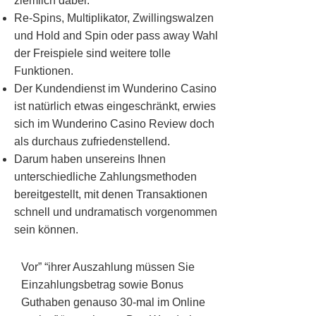
ziemlich dabei.
Re-Spins, Multiplikator, Zwillingswalzen
und Hold and Spin oder pass away Wahl
der Freispiele sind weitere tolle
Funktionen.
Der Kundendienst im Wunderino Casino
ist natürlich etwas eingeschränkt, erwies
sich im Wunderino Casino Review doch
als durchaus zufriedenstellend.
Darum haben unsereins Ihnen
unterschiedliche Zahlungsmethoden
bereitgestellt, mit denen Transaktionen
schnell und undramatisch vorgenommen
sein können.
Vor” “ihrer Auszahlung müssen Sie
Einzahlungsbetrag sowie Bonus
Guthaben genauso 30-mal im Online