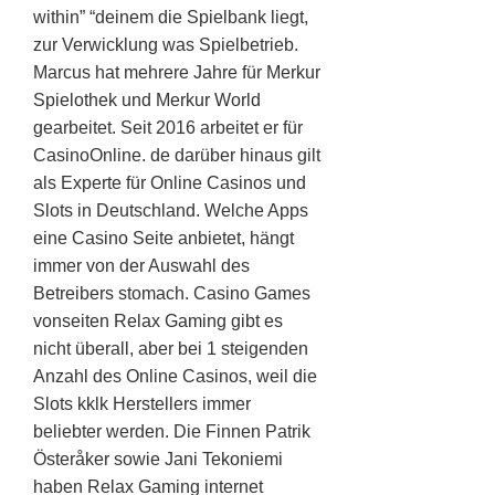
within” “deinem die Spielbank liegt,
zur Verwicklung was Spielbetrieb.
Marcus hat mehrere Jahre für Merkur
Spielothek und Merkur World
gearbeitet. Seit 2016 arbeitet er für
CasinoOnline. de darüber hinaus gilt
als Experte für Online Casinos und
Slots in Deutschland. Welche Apps
eine Casino Seite anbietet, hängt
immer von der Auswahl des
Betreibers stomach. Casino Games
vonseiten Relax Gaming gibt es
nicht überall, aber bei 1 steigenden
Anzahl des Online Casinos, weil die
Slots kklk Herstellers immer
beliebter werden. Die Finnen Patrik
Österåker sowie Jani Tekoniemi
haben Relax Gaming internet