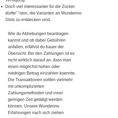
Doch viel interessanter für die Zocker
dürfte” “sein, die Varianten an Wunderino
Slots zu entdecken sind.
Wie du Abhebungen beantragen
kannst und ob dabei Gebühren
anfallen, erfährst du bauer der
Übersicht. Bei den Zahlungen ist es
nicht wirklich darauf an, dass man
einen möglichst hohen oder
niedrigen Betrag einzahlen koennte.
Die Transaktionen sollten vielmehr
mit unkomplizierten
Zahlungsmethoden und inner
geringen Zeit getätigt werden
können. Unsere Wunderino
Erfahrungen nach sich ziehen