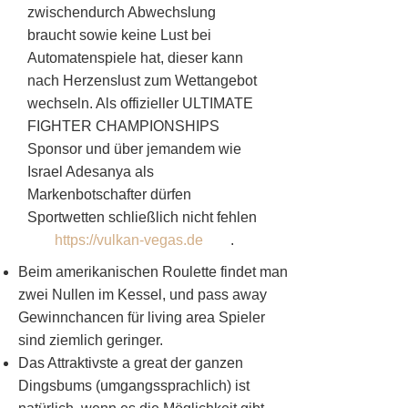
zwischendurch Abwechslung
braucht sowie keine Lust bei
Automatenspiele hat, dieser kann
nach Herzenslust zum Wettangebot
wechseln. Als offizieller ULTIMATE
FIGHTER CHAMPIONSHIPS
Sponsor und über jemandem wie
Israel Adesanya als
Markenbotschafter dürfen
Sportwetten schließlich nicht fehlen
https://vulkan-vegas.de
.
Beim amerikanischen Roulette findet man
zwei Nullen im Kessel, und pass away
Gewinnchancen für living area Spieler
sind ziemlich geringer.
Das Attraktivste a great der ganzen
Dingsbums (umgangssprachlich) ist