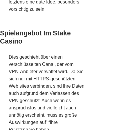
letztens eine gute Idee, besonders
vorsichtig zu sein.
Spielangebot Im Stake
Casino
Dies geschieht über einen
verschlüsselten Canal, der vom
VPN-Anbieter verwaltet wird. Da Sie
sich nur mit HTTPS-geschützten
Web sites verbinden, sind Ihre Daten
auch aufgrund dem Verlassen des
VPN geschützt. Auch wenn es
anspruchslos und vielleicht auch
unnötig erscheint, muss es große
Auswirkungen auf” “Ihre
Privatsphäre haben.