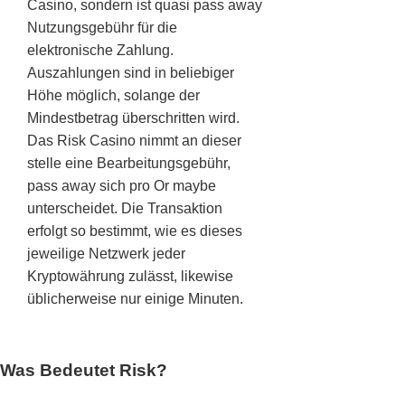
Casino, sondern ist quasi pass away
Nutzungsgebühr für die
elektronische Zahlung.
Auszahlungen sind in beliebiger
Höhe möglich, solange der
Mindestbetrag überschritten wird.
Das Risk Casino nimmt an dieser
stelle eine Bearbeitungsgebühr,
pass away sich pro Or maybe
unterscheidet. Die Transaktion
erfolgt so bestimmt, wie es dieses
jeweilige Netzwerk jeder
Kryptowährung zulässt, likewise
üblicherweise nur einige Minuten.
Was Bedeutet Risk?