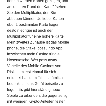
dorthin werden Karten gezogen, und
am unteren Rand der Karte” “sehen
Sie den Multiplikator, den Sie
abbauen können. Je lieber Karten
über 1 bestimmten Karte liegen,
desto niedriger ist auch der
Multiplikator für eine höhere Karte.
Mein zweites Zuhause ist das Mobile
phone, die Stake. possuindo App
inzwischen mein Casino für die
Hosentasche. Wer pass away
Vorteile des Mobile Casinos von
Risk. com erst einmal für sich
entdeckt hat, dem fällt es nämlich
bedenklich, das Gerät beiseite zu
legen. Es gibt hier ständig neue
Spiele zu erkunden, die gegenseitig
mit wenigen Krypto-Anteilen testen