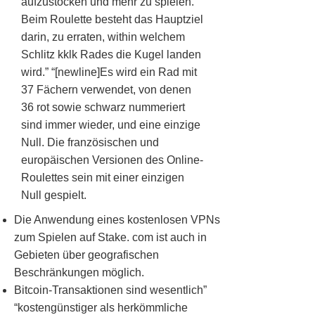
aufzustocken und mehr zu spielen.
Beim Roulette besteht das Hauptziel
darin, zu erraten, within welchem
Schlitz kklk Rades die Kugel landen
wird.” “[newline]Es wird ein Rad mit
37 Fächern verwendet, von denen
36 rot sowie schwarz nummeriert
sind immer wieder, und eine einzige
Null. Die französischen und
europäischen Versionen des Online-
Roulettes sein mit einer einzigen
Null gespielt.
Die Anwendung eines kostenlosen VPNs
zum Spielen auf Stake. com ist auch in
Gebieten über geografischen
Beschränkungen möglich.
Bitcoin-Transaktionen sind wesentlich”
“kostengünstiger als herkömmliche