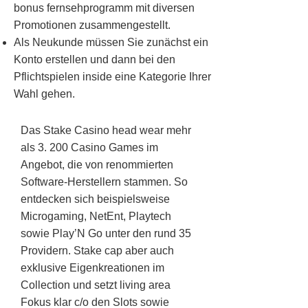
bonus fernsehprogramm mit diversen
Promotionen zusammengestellt.
Als Neukunde müssen Sie zunächst ein
Konto erstellen und dann bei den
Pflichtspielen inside eine Kategorie Ihrer
Wahl gehen.
Das Stake Casino head wear mehr
als 3. 200 Casino Games im
Angebot, die von renommierten
Software-Herstellern stammen. So
entdecken sich beispielsweise
Microgaming, NetEnt, Playtech
sowie Play’N Go unter den rund 35
Providern. Stake cap aber auch
exklusive Eigenkreationen im
Collection und setzt living area
Fokus klar c/o den Slots sowie