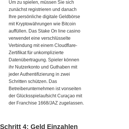
Um zu spielen, müssen Sie sich
zunächst registrieren und danach
Ihre persönliche digitale Geldbörse
mit Kryptowährungen wie Bitcoin
auffüllen. Das Stake On line casino
verwendet eine verschlüsselte
Verbindung mit einem Cloudflare-
Zertifikat für unkomplizierte
Datenübertragung. Spieler können
ihr Nutzerkonto und Guthaben mit
jeder Authentifizierung in zwei
Schritten schützen. Das
Betreiberunternehmen ist vonseiten
der Glücksspielaufsicht Curaçao mit
der Franchise 1668/JAZ zugelassen.
Schritt 4: Geld Einzahlen