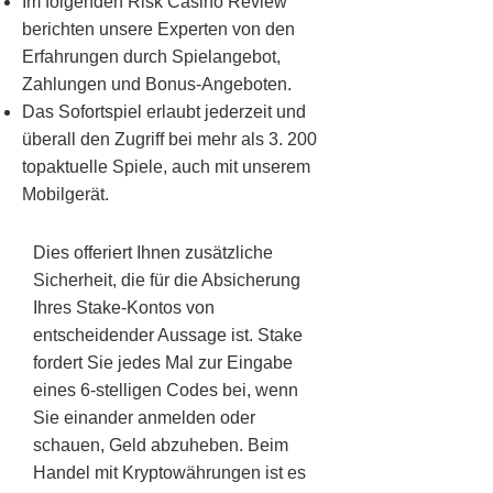
Im folgenden Risk Casino Review
berichten unsere Experten von den
Erfahrungen durch Spielangebot,
Zahlungen und Bonus-Angeboten.
Das Sofortspiel erlaubt jederzeit und
überall den Zugriff bei mehr als 3. 200
topaktuelle Spiele, auch mit unserem
Mobilgerät.
Dies offeriert Ihnen zusätzliche
Sicherheit, die für die Absicherung
Ihres Stake-Kontos von
entscheidender Aussage ist. Stake
fordert Sie jedes Mal zur Eingabe
eines 6-stelligen Codes bei, wenn
Sie einander anmelden oder
schauen, Geld abzuheben. Beim
Handel mit Kryptowährungen ist es