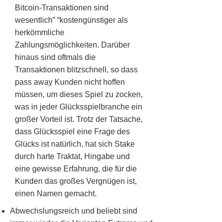
Bitcoin-Transaktionen sind
wesentlich” “kostengünstiger als
herkömmliche
Zahlungsmöglichkeiten. Darüber
hinaus sind oftmals die
Transaktionen blitzschnell, so dass
pass away Kunden nicht hoffen
müssen, um dieses Spiel zu zocken,
was in jeder Glücksspielbranche ein
großer Vorteil ist. Trotz der Tatsache,
dass Glücksspiel eine Frage des
Glücks ist natürlich, hat sich Stake
durch harte Traktat, Hingabe und
eine gewisse Erfahrung, die für die
Kunden das großes Vergnügen ist,
einen Namen gemacht.
Abwechslungsreich und beliebt sind