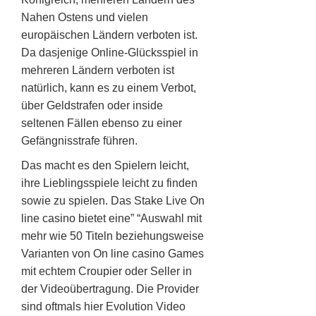
Nahen Ostens und vielen
europäischen Ländern verboten ist.
Da dasjenige Online-Glücksspiel in
mehreren Ländern verboten ist
natürlich, kann es zu einem Verbot,
über Geldstrafen oder inside
seltenen Fällen ebenso zu einer
Gefängnisstrafe führen.
Das macht es den Spielern leicht,
ihre Lieblingsspiele leicht zu finden
sowie zu spielen. Das Stake Live On
line casino bietet eine” “Auswahl mit
mehr wie 50 Titeln beziehungsweise
Varianten von On line casino Games
mit echtem Croupier oder Seller in
der Videoübertragung. Die Provider
sind oftmals hier Evolution Video