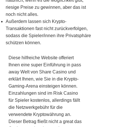
natürlich, wenn es die Möglichkeit gibt,
riesige Preise zu gewinnen, aber das ist
noch nicht alles.
Außerdem lassen sich Krypto-
Transaktionen fast nicht zurückverfolgen,
sodass die Spieler/innen ihre Privatsphäre
schützen können.
Diese hilfreiche Website offeriert
Ihnen eine super Einführung in pass
away Welt von Share Casino und
erklärt Ihnen, wie Sie in die Krypto-
Gaming-Arena einsteigen können.
Einzahlungen sind im Risk Casino
für Spieler kostenlos, allerdings fällt
die Netzwerkgebühr für die
verwendete Kryptowährung an.
Dieser Betrag fließt nicht a great das