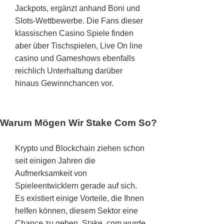
Jackpots, ergänzt anhand Boni und
Slots-Wettbewerbe. Die Fans dieser
klassischen Casino Spiele finden
aber über Tischspielen, Live On line
casino und Gameshows ebenfalls
reichlich Unterhaltung darüber
hinaus Gewinnchancen vor.
Warum Mögen Wir Stake Com So?
Krypto und Blockchain ziehen schon
seit einigen Jahren die
Aufmerksamkeit von
Spieleentwicklern gerade auf sich.
Es existiert einige Vorteile, die Ihnen
helfen können, diesem Sektor eine
Chance zu geben. Stake. com wurde