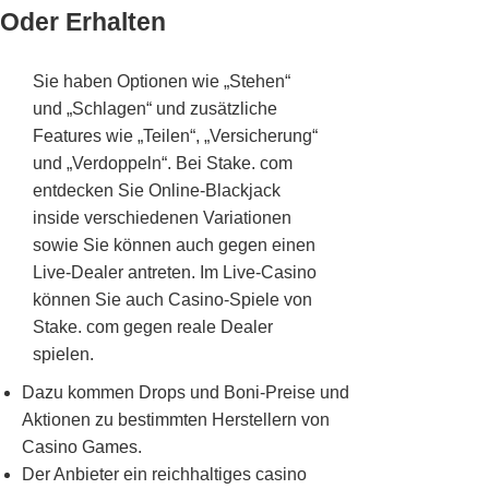
Oder Erhalten
Sie haben Optionen wie „Stehen“
und „Schlagen“ und zusätzliche
Features wie „Teilen“, „Versicherung“
und „Verdoppeln“. Bei Stake. com
entdecken Sie Online-Blackjack
inside verschiedenen Variationen
sowie Sie können auch gegen einen
Live-Dealer antreten. Im Live-Casino
können Sie auch Casino-Spiele von
Stake. com gegen reale Dealer
spielen.
Dazu kommen Drops und Boni-Preise und
Aktionen zu bestimmten Herstellern von
Casino Games.
Der Anbieter ein reichhaltiges casino