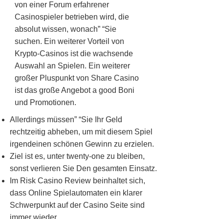
von einer Forum erfahrener
Casinospieler betrieben wird, die
absolut wissen, wonach” “Sie
suchen. Ein weiterer Vorteil von
Krypto-Casinos ist die wachsende
Auswahl an Spielen. Ein weiterer
großer Pluspunkt von Share Casino
ist das große Angebot a good Boni
und Promotionen.
Allerdings müssen” “Sie Ihr Geld
rechtzeitig abheben, um mit diesem Spiel
irgendeinen schönen Gewinn zu erzielen.
Ziel ist es, unter twenty-one zu bleiben,
sonst verlieren Sie Den gesamten Einsatz.
Im Risk Casino Review beinhaltet sich,
dass Online Spielautomaten ein klarer
Schwerpunkt auf der Casino Seite sind
immer wieder.