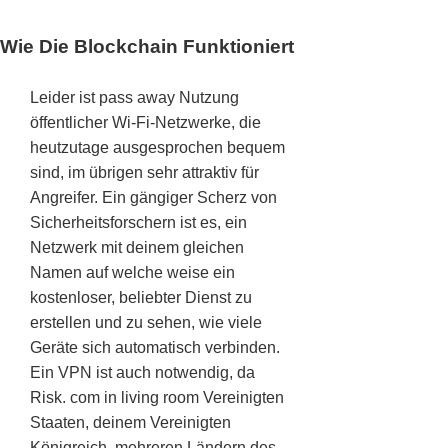
Wie Die Blockchain Funktioniert
Leider ist pass away Nutzung
öffentlicher Wi-Fi-Netzwerke, die
heutzutage ausgesprochen bequem
sind, im übrigen sehr attraktiv für
Angreifer. Ein gängiger Scherz von
Sicherheitsforschern ist es, ein
Netzwerk mit deinem gleichen
Namen auf welche weise ein
kostenloser, beliebter Dienst zu
erstellen und zu sehen, wie viele
Geräte sich automatisch verbinden.
Ein VPN ist auch notwendig, da
Risk. com in living room Vereinigten
Staaten, deinem Vereinigten
Königreich, mehreren Ländern des