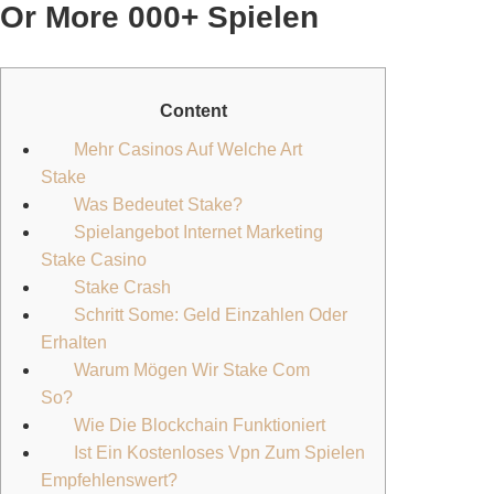
Or More 000+ Spielen
Content
Mehr Casinos Auf Welche Art
Stake
Was Bedeutet Stake?
Spielangebot Internet Marketing
Stake Casino
Stake Crash
Schritt Some: Geld Einzahlen Oder
Erhalten
Warum Mögen Wir Stake Com
So?
Wie Die Blockchain Funktioniert
Ist Ein Kostenloses Vpn Zum Spielen
Empfehlenswert?