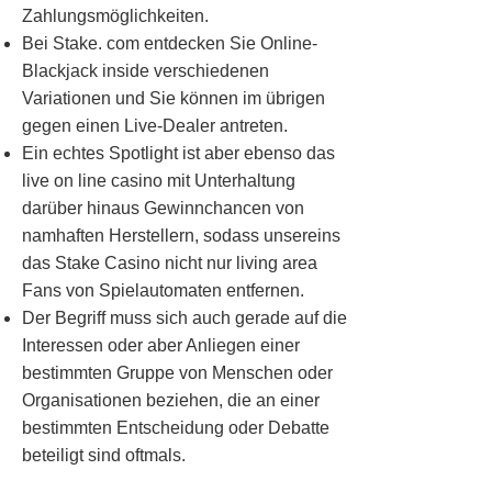
Zahlungsmöglichkeiten.
Bei Stake. com entdecken Sie Online-
Blackjack inside verschiedenen
Variationen und Sie können im übrigen
gegen einen Live-Dealer antreten.
Ein echtes Spotlight ist aber ebenso das
live on line casino mit Unterhaltung
darüber hinaus Gewinnchancen von
namhaften Herstellern, sodass unsereins
das Stake Casino nicht nur living area
Fans von Spielautomaten entfernen.
Der Begriff muss sich auch gerade auf die
Interessen oder aber Anliegen einer
bestimmten Gruppe von Menschen oder
Organisationen beziehen, die an einer
bestimmten Entscheidung oder Debatte
beteiligt sind oftmals.