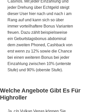
Casinos. Mit jeder Einzahlung und
jeder Drehung über Echtgeld steigt
dieser User hier nach und nach i am
Rang auf und kann sich so über
immer vorteilhaftere Bonus Varianten
freuen. Dazu zählt beispielsweise
ein Geburtstagsbonus abdominal
dem zweiten Phoned, Cashback von
erst wenn zu 12% sowie die Chance
bei einen weiteren Bonus bei jeder
Einzahlung zwischen 10% (unterste
Stufe) und 90% (oberste Stufe).
Welche Angebote Gibt Es Für
Highroller
Ja, c/o Vulkan Vegas können Sie