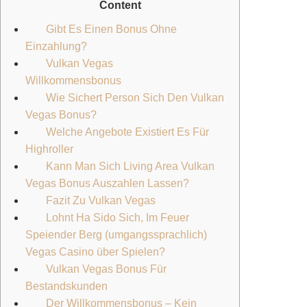
Content
Gibt Es Einen Bonus Ohne
Einzahlung?
Vulkan Vegas
Willkommensbonus
Wie Sichert Person Sich Den Vulkan
Vegas Bonus?
Welche Angebote Existiert Es Für
Highroller
Kann Man Sich Living Area Vulkan
Vegas Bonus Auszahlen Lassen?
Fazit Zu Vulkan Vegas
Lohnt Ha Sido Sich, Im Feuer
Speiender Berg (umgangssprachlich)
Vegas Casino über Spielen?
Vulkan Vegas Bonus Für
Bestandskunden
Der Willkommensbonus – Kein