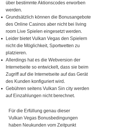
über bestimmte Aktionscodes erworben
werden.
Grundsätzlich können die Bonusangebote
des Online Casinos aber nicht bei living
room Live Spielen eingesetzt werden.
Leider bietet Vulkan Vegas den Spielern
nicht die Möglichkeit, Sportwetten zu
platzieren.
Allerdings hat es die Webversion der
Internetseite so entwickelt, dass sie beim
Zugriff auf die Internetseite auf das Gerät
des Kunden konfiguriert wird.
Gebühren seitens Vulkan Sin city werden
auf Einzahlungen nicht berechnet.
Für die Erfüllung genau dieser
Vulkan Vegas Bonusbedingungen
haben Neukunden vom Zeitpunkt