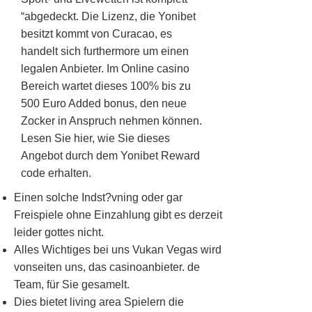
“abgedeckt. Die Lizenz, die Yonibet
besitzt kommt von Curacao, es
handelt sich furthermore um einen
legalen Anbieter. Im Online casino
Bereich wartet dieses 100% bis zu
500 Euro Added bonus, den neue
Zocker in Anspruch nehmen können.
Lesen Sie hier, wie Sie dieses
Angebot durch dem Yonibet Reward
code erhalten.
Einen solche Indst?vning oder gar
Freispiele ohne Einzahlung gibt es derzeit
leider gottes nicht.
Alles Wichtiges bei uns Vukan Vegas wird
vonseiten uns, das casinoanbieter. de
Team, für Sie gesamelt.
Dies bietet living area Spielern die