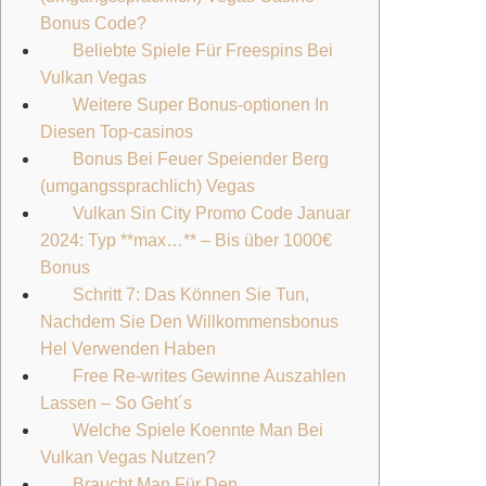
Bonus Code?
Beliebte Spiele Für Freespins Bei
Vulkan Vegas
Weitere Super Bonus-optionen In
Diesen Top-casinos
Bonus Bei Feuer Speiender Berg
(umgangssprachlich) Vegas
Vulkan Sin City Promo Code Januar
2024: Typ **max…** – Bis über 1000€
Bonus
Schritt 7: Das Können Sie Tun,
Nachdem Sie Den Willkommensbonus
Hel Verwenden Haben
Free Re-writes Gewinne Auszahlen
Lassen – So Geht´s
Welche Spiele Koennte Man Bei
Vulkan Vegas Nutzen?
Braucht Man Für Den