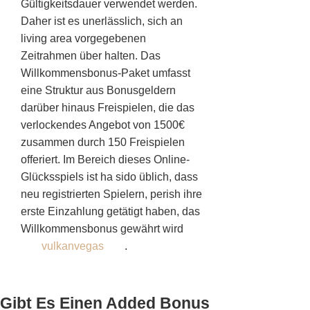
Gültigkeitsdauer verwendet werden.
Daher ist es unerlässlich, sich an
living area vorgegebenen
Zeitrahmen über halten. Das
Willkommensbonus-Paket umfasst
eine Struktur aus Bonusgeldern
darüber hinaus Freispielen, die das
verlockendes Angebot von 1500€
zusammen durch 150 Freispielen
offeriert. Im Bereich dieses Online-
Glücksspiels ist ha sido üblich, dass
neu registrierten Spielern, perish ihre
erste Einzahlung getätigt haben, das
Willkommensbonus gewährt wird
vulkanvegas
.
Gibt Es Einen Added Bonus