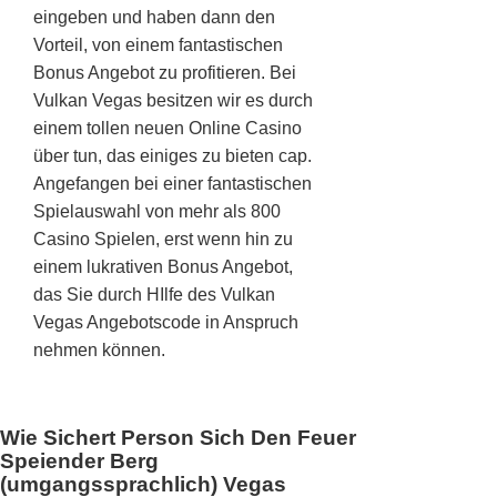
eingeben und haben dann den
Vorteil, von einem fantastischen
Bonus Angebot zu profitieren. Bei
Vulkan Vegas besitzen wir es durch
einem tollen neuen Online Casino
über tun, das einiges zu bieten cap.
Angefangen bei einer fantastischen
Spielauswahl von mehr als 800
Casino Spielen, erst wenn hin zu
einem lukrativen Bonus Angebot,
das Sie durch HIlfe des Vulkan
Vegas Angebotscode in Anspruch
nehmen können.
Wie Sichert Person Sich Den Feuer
Speiender Berg
(umgangssprachlich) Vegas