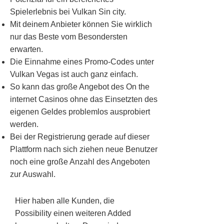
Spielerlebnis bei Vulkan Sin city.
Mit deinem Anbieter können Sie wirklich
nur das Beste vom Besondersten
erwarten.
Die Einnahme eines Promo-Codes unter
Vulkan Vegas ist auch ganz einfach.
So kann das große Angebot des On the
internet Casinos ohne das Einsetzten des
eigenen Geldes problemlos ausprobiert
werden.
Bei der Registrierung gerade auf dieser
Plattform nach sich ziehen neue Benutzer
noch eine große Anzahl des Angeboten
zur Auswahl.
Hier haben alle Kunden, die
Possibility einen weiteren Added