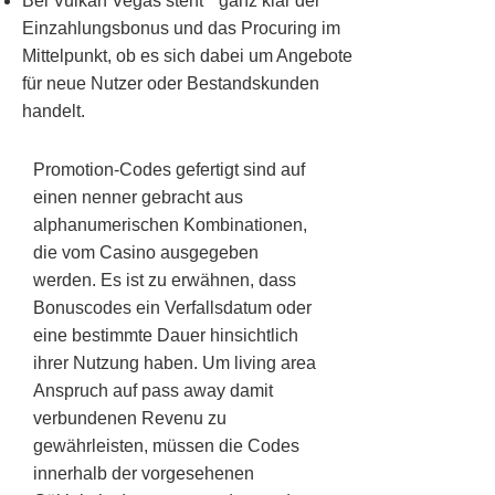
Bei Vulkan Vegas steht” “ganz klar der
Einzahlungsbonus und das Procuring im
Mittelpunkt, ob es sich dabei um Angebote
für neue Nutzer oder Bestandskunden
handelt.
Promotion-Codes gefertigt sind auf
einen nenner gebracht aus
alphanumerischen Kombinationen,
die vom Casino ausgegeben
werden. Es ist zu erwähnen, dass
Bonuscodes ein Verfallsdatum oder
eine bestimmte Dauer hinsichtlich
ihrer Nutzung haben. Um living area
Anspruch auf pass away damit
verbundenen Revenu zu
gewährleisten, müssen die Codes
innerhalb der vorgesehenen