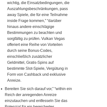
wichtig, die Einsatzbedingungen, die
Auszahlungsbeschränkungen, pass
away Spiele, die für eine Teilnahme
inside Frage kommen,” “darüber
hinaus andere einschlägige
Bestimmungen zu beachten und
sorgfältig zu prüfen. Vulkan Vegas
offeriert eine Reihe von Vorteilen
durch seine Bonus-Codes,
einschließlich zusätzlicher
Geldmittel, Gratis-Spins auf
bestimmte Slot-Spiele, Vergütung in
Form von Cashback und exklusive
Anreize.
Bereiten Sie sich darauf vor,” “within ein
Reich der anregenden Anreize
einzutauchen und entfesseln Sie das
Potenzial für ein bereichertes