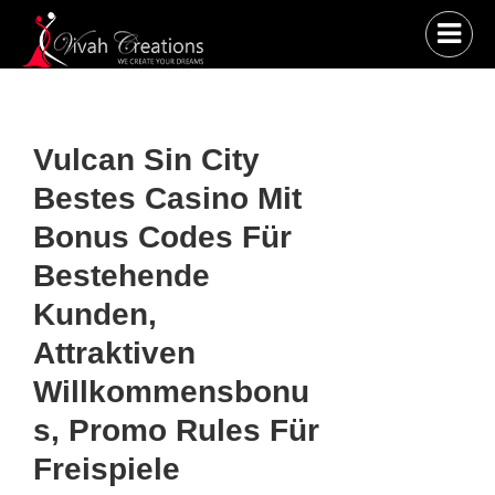
Vulcan Sin City
Bestes Сasino Mit
Bonus Codes Für
Bestehende
Kunden,
Attraktiven
Willkommensbonu
s, Promo Rules Für
Freispiele