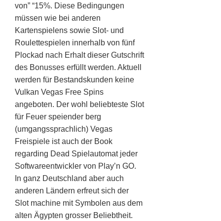
von” “15%. Diese Bedingungen
müssen wie bei anderen
Kartenspielens sowie Slot- und
Roulettespielen innerhalb von fünf
Plockad nach Erhalt dieser Gutschrift
des Bonusses erfüllt werden. Aktuell
werden für Bestandskunden keine
Vulkan Vegas Free Spins
angeboten. Der wohl beliebteste Slot
für Feuer speiender berg
(umgangssprachlich) Vegas
Freispiele ist auch der Book
regarding Dead Spielautomat jeder
Softwareentwickler von Play’n GO.
In ganz Deutschland aber auch
anderen Ländern erfreut sich der
Slot machine mit Symbolen aus dem
alten Ägypten grosser Beliebtheit.