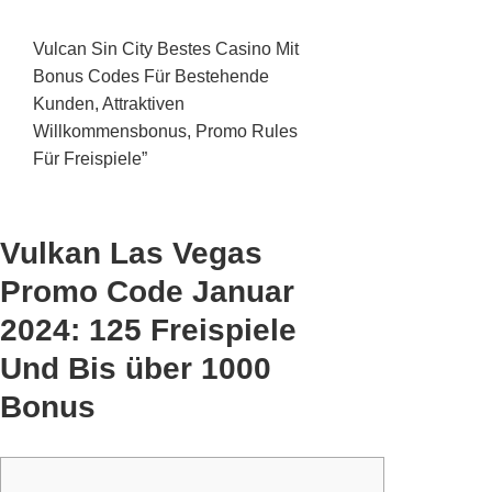
Vulcan Sin City Bestes Сasino Mit
Bonus Codes Für Bestehende
Kunden, Attraktiven
Willkommensbonus, Promo Rules
Für Freispiele”
Vulkan Las Vegas
Promo Code Januar
2024: 125 Freispiele
Und Bis über 1000
Bonus