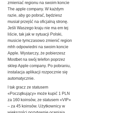
zmieniać regionu na swoim koncie
The apple company. W każdym
razie, aby go pobrać, będziesz
musiał przejść na oficjalną stronę.
Jeśli Waszego kraju nie ma em tej
liście, tak jak w sytuacji Polski,
musicie tymczasowo zmienić region
mhh odpowiedni na swoim koncie
Apple. Wystarczy, że pobierzesz
Mostbet na swój telefon poprzez
sklep Apple company. Po pobraniu,
instalacja aplikacji rozpocznie się
automatycznie.
I tak gracz ze statusem
«Początkujący» może kupić 1 PLN
za 160 koinsów, ze statusem «VIP»
– za 45 koinsów. Użytkownicy w
większości pozytywnie oceniają