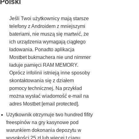
Polski
Jeśli Twoi użytkownicy mają starsze
telefony z Androidem z mniejszymi
bateriami, nie muszą się martwić, że
ich urządzenia wymagają ciągłego
ładowania. Ponadto aplikacja
Mostbet bukmachera nie und nimmer
ładuje pamięci RAM MEMORY.
Oprócz infolinii istnieją inne sposoby
skontaktowania się z działem
pomocy technicznej. Na przykład
można wysłać wiadomość e-mail na
adres Mostbet [email protected].
Użytkownik otrzymuje two hundred fifity
freespinów na gry kasynowe pod
warunkiem dokonania depozytu w
wysokości 25 zł lub więcej t ciągu