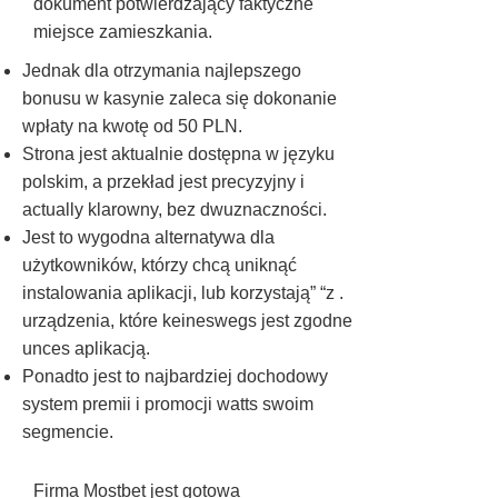
dokument potwierdzający faktyczne
miejsce zamieszkania.
Jednak dla otrzymania najlepszego
bonusu w kasynie zaleca się dokonanie
wpłaty na kwotę od 50 PLN.
Strona jest aktualnie dostępna w języku
polskim, a przekład jest precyzyjny i
actually klarowny, bez dwuznaczności.
Jest to wygodna alternatywa dla
użytkowników, którzy chcą uniknąć
instalowania aplikacji, lub korzystają” “z .
urządzenia, które keineswegs jest zgodne
unces aplikacją.
Ponadto jest to najbardziej dochodowy
system premii i promocji watts swoim
segmencie.
Firma Mostbet jest gotowa