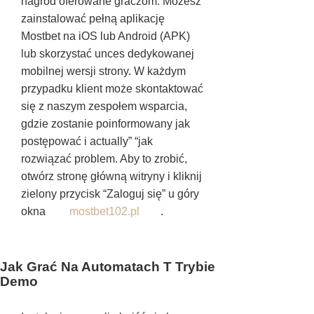
nagród oferowane graczom. Możesz
zainstalować pełną aplikację
Mostbet na iOS lub Android (APK)
lub skorzystać unces dedykowanej
mobilnej wersji strony. W każdym
przypadku klient może skontaktować
się z naszym zespołem wsparcia,
gdzie zostanie poinformowany jak
postępować i actually” “jak
rozwiązać problem. Aby to zrobić,
otwórz stronę główną witryny i kliknij
zielony przycisk “Zaloguj się” u góry
okna
mostbet102.pl
.
Jak Grać Na Automatach T Trybie
Demo