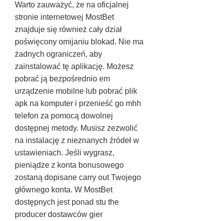
Warto zauważyć, że na oficjalnej
stronie internetowej MostBet
znajduje się również cały dział
poświęcony omijaniu blokad. Nie ma
żadnych ograniczeń, aby
zainstalować tę aplikację. Możesz
pobrać ją bezpośrednio em
urządzenie mobilne lub pobrać plik
apk na komputer i przenieść go mhh
telefon za pomocą dowolnej
dostępnej metody. Musisz zezwolić
na instalację z nieznanych źródeł w
ustawieniach. Jeśli wygrasz,
pieniądze z konta bonusowego
zostaną dopisane carry out Twojego
głównego konta. W MostBet
dostępnych jest ponad stu the
producer dostawców gier