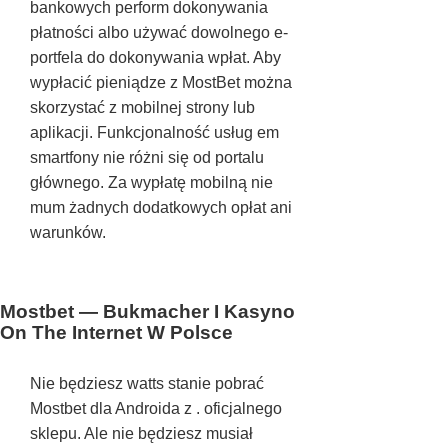
bankowych perform dokonywania
płatności albo używać dowolnego e-
portfela do dokonywania wpłat. Aby
wypłacić pieniądze z MostBet można
skorzystać z mobilnej strony lub
aplikacji. Funkcjonalność usług em
smartfony nie różni się od portalu
głównego. Za wypłatę mobilną nie
mum żadnych dodatkowych opłat ani
warunków.
Mostbet — Bukmacher I Kasyno
On The Internet W Polsce
Nie będziesz watts stanie pobrać
Mostbet dla Androida z . oficjalnego
sklepu. Ale nie będziesz musiał