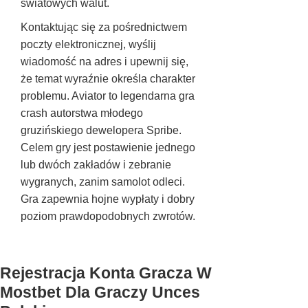
światowych walut.
Kontaktując się za pośrednictwem
poczty elektronicznej, wyślij
wiadomość na adres i upewnij się,
że temat wyraźnie określa charakter
problemu. Aviator to legendarna gra
crash autorstwa młodego
gruzińskiego dewelopera Spribe.
Celem gry jest postawienie jednego
lub dwóch zakładów i zebranie
wygranych, zanim samolot odleci.
Gra zapewnia hojne wypłaty i dobry
poziom prawdopodobnych zwrotów.
Rejestracja Konta Gracza W
Mostbet Dla Graczy Unces