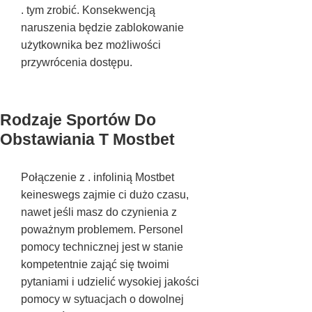
. tym zrobić. Konsekwencją
naruszenia będzie zablokowanie
użytkownika bez możliwości
przywrócenia dostępu.
Rodzaje Sportów Do
Obstawiania T Mostbet
Połączenie z . infolinią Mostbet
keineswegs zajmie ci dużo czasu,
nawet jeśli masz do czynienia z
poważnym problemem. Personel
pomocy technicznej jest w stanie
kompetentnie zająć się twoimi
pytaniami i udzielić wysokiej jakości
pomocy w sytuacjach o dowolnej