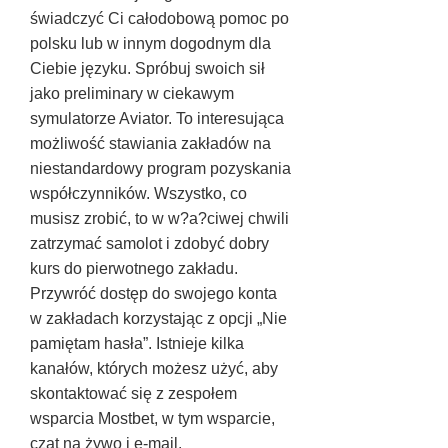
świadczyć Ci całodobową pomoc po
polsku lub w innym dogodnym dla
Ciebie języku. Spróbuj swoich sił
jako preliminary w ciekawym
symulatorze Aviator. To interesująca
możliwość stawiania zakładów na
niestandardowy program pozyskania
współczynników. Wszystko, co
musisz zrobić, to w w?a?ciwej chwili
zatrzymać samolot i zdobyć dobry
kurs do pierwotnego zakładu.
Przywróć dostęp do swojego konta
w zakładach korzystając z opcji „Nie
pamiętam hasła”. Istnieje kilka
kanałów, których możesz użyć, aby
skontaktować się z zespołem
wsparcia Mostbet, w tym wsparcie,
czat na żywo i e-mail.