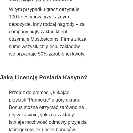
W tym przypadku gracz otrzymuje
100 freespinów przy każdym
depozycie. Inny rodzaj nagrody – za
company piąty zakład klient
otrzymuje Mostbetcoins. Firma zlicza
sumę wszystkich pięciu zakładów
we przyznaje 50% zarobionej kwoty.
Jaką Licencję Posiada Kasyno?
Przejdź do promocji, klikając
przycisk “Promocje” u góry ekranu.
Bonus można otrzymać zarówno na
gry w kasynie, yak i na zakłady.
Istnieje możliwość odmowy przyjęcia
któregokolwiek unces bonusów.