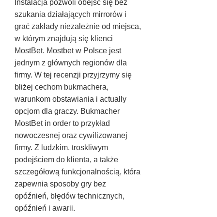
Instalacja pozwoli obejść się bez
szukania działających mirrorów i
grać zakłady niezależnie od miejsca,
w którym znajdują się klienci
MostBet. Mostbet w Polsce jest
jednym z głównych regionów dla
firmy. W tej recenzji przyjrzymy się
bliżej cechom bukmachera,
warunkom obstawiania i actually
opcjom dla graczy. Bukmacher
MostBet in order to przykład
nowoczesnej oraz cywilizowanej
firmy. Z ludzkim, troskliwym
podejściem do klienta, a także
szczegółową funkcjonalnością, która
zapewnia sposoby gry bez
opóźnień, błędów technicznych,
opóźnień i awarii.