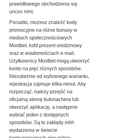
prawidłowego obchodzenia się
unces nimi.
Ponadto, możesz znaleźć kody
promocyjne na różne bonusy w
mediach społecznościowych
Mostbet, ksfd prezent urodzinowy
oraz w wiadomościach e-mail.
Użytkownicy Mostbet mogą utworzyć
konto na pięć różnych sposobów.
Niezależnie od wybranego wariantu,
rejestracja zajmuje kilka minut. Aby
rozpocząć, należy przejść na
oficjalną stronę bukmachera lub
otworzyć aplikację, a następnie
wybrać jeden z dostępnych
sposobów. Są to zakłady mhh
wydarzenia w świecie
konkurencyjnych gier online.