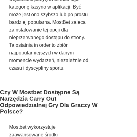
kategorię kasyno w aplikacji. Być
może jest ona szybsza lub po prostu
bardziej popularna. MostBet zaleca
zainstalowanie tej opcji dla
nieprzerwanego dostępu do strony.
Ta ostatnia in order to zbiór
najpopularniejszych w danym
momencie wydarzeń, niezależnie od
czasu i dyscypliny sportu.
Czy W Mostbet Dostępne Są
Narzędzia Carry Out
Odpowiedzialnej Gry Dla Graczy W
Polsce?
Mostbet wykorzystuje
zaawansowane środki