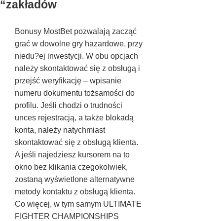
“zakładów
Bonusy MostBet pozwalają zacząć
grać w dowolne gry hazardowe, przy
niedu?ej inwestycji. W obu opcjach
należy skontaktować się z obsługą i
przejść weryfikację – wpisanie
numeru dokumentu tożsamości do
profilu. Jeśli chodzi o trudności
unces rejestracją, a także blokadą
konta, należy natychmiast
skontaktować się z obsługą klienta.
A jeśli najedziesz kursorem na to
okno bez klikania czegokolwiek,
zostaną wyświetlone alternatywne
metody kontaktu z obsługą klienta.
Co więcej, w tym samym ULTIMATE
FIGHTER CHAMPIONSHIPS