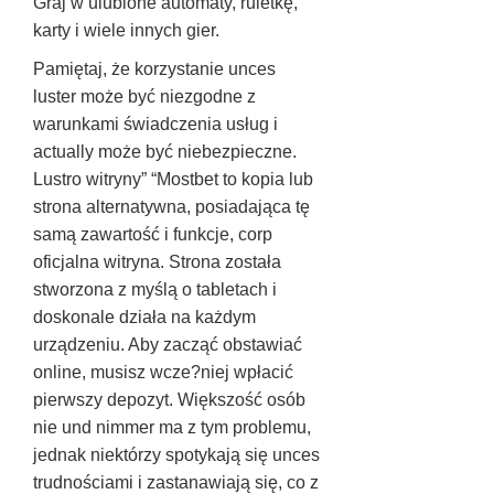
Graj w ulubione automaty, ruletkę,
karty i wiele innych gier.
Pamiętaj, że korzystanie unces
luster może być niezgodne z
warunkami świadczenia usług i
actually może być niebezpieczne.
Lustro witryny” “Mostbet to kopia lub
strona alternatywna, posiadająca tę
samą zawartość i funkcje, corp
oficjalna witryna. Strona została
stworzona z myślą o tabletach i
doskonale działa na każdym
urządzeniu. Aby zacząć obstawiać
online, musisz wcze?niej wpłacić
pierwszy depozyt. Większość osób
nie und nimmer ma z tym problemu,
jednak niektórzy spotykają się unces
trudnościami i zastanawiają się, co z