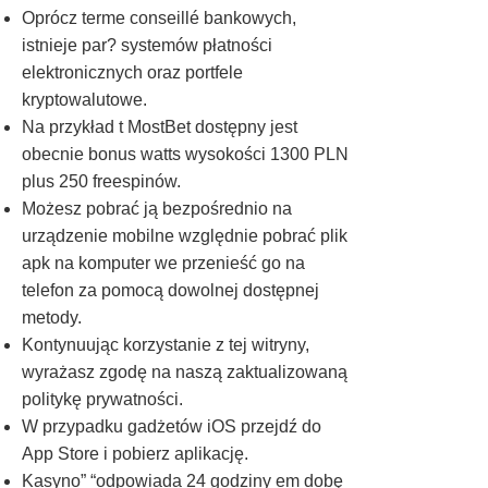
Oprócz terme conseillé bankowych,
istnieje par? systemów płatności
elektronicznych oraz portfele
kryptowalutowe.
Na przykład t MostBet dostępny jest
obecnie bonus watts wysokości 1300 PLN
plus 250 freespinów.
Możesz pobrać ją bezpośrednio na
urządzenie mobilne względnie pobrać plik
apk na komputer we przenieść go na
telefon za pomocą dowolnej dostępnej
metody.
Kontynuując korzystanie z tej witryny,
wyrażasz zgodę na naszą zaktualizowaną
politykę prywatności.
W przypadku gadżetów iOS przejdź do
App Store i pobierz aplikację.
Kasyno” “odpowiada 24 godziny em dobę