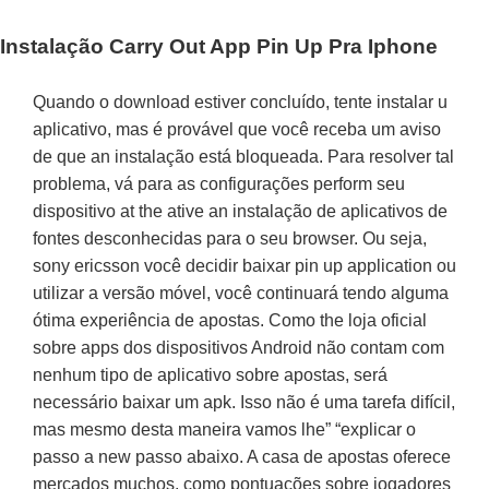
Instalação Carry Out App Pin Up Pra Iphone
Quando o download estiver concluído, tente instalar u
aplicativo, mas é provável que você receba um aviso
de que an instalação está bloqueada. Para resolver tal
problema, vá para as configurações perform seu
dispositivo at the ative an instalação de aplicativos de
fontes desconhecidas para o seu browser. Ou seja,
sony ericsson você decidir baixar pin up application ou
utilizar a versão móvel, você continuará tendo alguma
ótima experiência de apostas. Como the loja oficial
sobre apps dos dispositivos Android não contam com
nenhum tipo de aplicativo sobre apostas, será
necessário baixar um apk. Isso não é uma tarefa difícil,
mas mesmo desta maneira vamos lhe” “explicar o
passo a new passo abaixo. A casa de apostas oferece
mercados muchos, como pontuações sobre jogadores