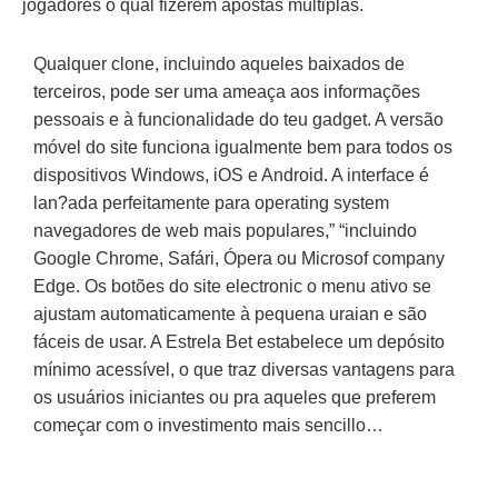
jogadores o qual fizerem apostas múltiplas.
Qualquer clone, incluindo aqueles baixados de
terceiros, pode ser uma ameaça aos informações
pessoais e à funcionalidade do teu gadget. A versão
móvel do site funciona igualmente bem para todos os
dispositivos Windows, iOS e Android. A interface é
lan?ada perfeitamente para operating system
navegadores de web mais populares,” “incluindo
Google Chrome, Safári, Ópera ou Microsof company
Edge. Os botões do site electronic o menu ativo se
ajustam automaticamente à pequena uraian e são
fáceis de usar. A Estrela Bet estabelece um depósito
mínimo acessível, o que traz diversas vantagens para
os usuários iniciantes ou pra aqueles que preferem
começar com o investimento mais sencillo…