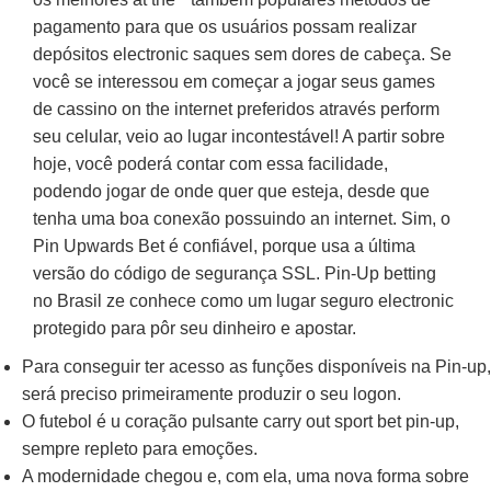
pagamento para que os usuários possam realizar
depósitos electronic saques sem dores de cabeça. Se
você se interessou em começar a jogar seus games
de cassino on the internet preferidos através perform
seu celular, veio ao lugar incontestável! A partir sobre
hoje, você poderá contar com essa facilidade,
podendo jogar de onde quer que esteja, desde que
tenha uma boa conexão possuindo an internet. Sim, o
Pin Upwards Bet é confiável, porque usa a última
versão do código de segurança SSL. Pin-Up betting
no Brasil ze conhece como um lugar seguro electronic
protegido para pôr seu dinheiro e apostar.
Para conseguir ter acesso as funções disponíveis na Pin-up,
será preciso primeiramente produzir o seu logon.
O futebol é u coração pulsante carry out sport bet pin-up,
sempre repleto para emoções.
A modernidade chegou e, com ela, uma nova forma sobre