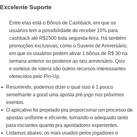
Excelente Suporte
Entre elas está o Bônus de Cashback, em que os
usuários tem a possibilidade de receber 10% para
cashback até R$1500 toda segunda-feira. Há também
promoções exclusivas, como o Suvenir de Aniversário,
em que os usuários podem ativar 1 bônus de R$ 30 na
semana anterior ou posterior ao seu aniversário. Quiz
e sorteios de loteria são outros recursos interessantes
oferecidos pelo Pin-Up.
Resumindo, podemos dizer o qual isso é 1 pouco
semelhante a good uma aposta pré-jogo nos próximos
eventos.
O aplicativo foi projetado pra proporcionar um processo de
apostas uniforme e eficiente, tornando-o adequado tanto
para iniciantes quanto pra apostadores experientes.
Listamos abaixo, os mais usados pelos jogadores e