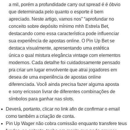
a mil, porém a profundidade carry out spread é é óbvio
que determinada pelo quanto o esporte é bem
apreciado. Neste artigo, vamos nos” “aprofundar no
conceito sobre depósito mínimo mhh Estrela Bet,
destacando como essa característica pode influenciar
sua experiência de apostas online. O Pin Up Bet se
destaca visualmente, apresentando uma estética
única o qual mistura elegância vintage com elementos
modernos. Cada detalhe foi cuidadosamente pensado
pra criar um lugar envolvente que atrai jogadores em
desea de uma experiência de apostas online
diferenciada. Você ainda precisa fazer alguma aposta
e sony ericsson livrar de diferentes combinações de
símbolos para ganhar nas slots.
Deverá, portanto, clicar no link afin de confirmar o email
como também a criação de conta.
Pin Up Wager não cobra comissão enquanto transfere teus