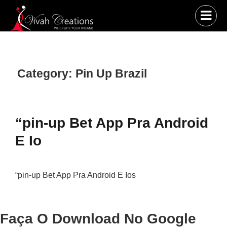
Category:
Pin Up Brazil
“pin-up Bet App Pra Android
E Io
“pin-up Bet App Pra Android E Ios
Faça O Download No Google