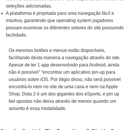
seleções adicionadas.
A plataforma é projetada para uma navegação fácil e
intuitiva, garantindo que operating system jogadores
possam examinar os diferentes setores do site possuindo
facilidade.
Os mesmos botões e menus estão disponíveis,
facilitando desta maneira a navegação através do site.
Apesar de ter 1 app desenvolvido para Android, ainda
não é possível” “encontrar um aplicativo pin-up para
usuários sobre iOS. Por litigio disso, não será possível
encontrá-lo nem no site de uma casa e nem na Apple
Shop. Dota 2 é um dos gigantes dos eSports, e pin up
bet apostas não deixa através de menos quando um
assunto é essa modalidade.