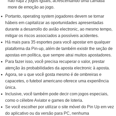
não haja 2 jogos iguais, acrescentando uma camada
more de emoção ao jogo.
Portanto, operating system jogadores devem se tornar
hábeis em capitalizar as oportunidades apresentadas
durante a desarrollo do avião electronic, ao mesmo tempo,
mitigar os riscos associados a possíveis acidentes.
Há mais para 35 esportes para você apostar em qualquer
plataforma da Pin-up, além de também existir the seção de
apostas em política, que sempre atrai muitos apostadores.
Para fazer isso, você precisa recuperar o valor, prestar
atenção às probabilidades da aposta electronic à aposta.
Agora, se u que você gosta mesmo é de ombreiras e
capacetes, o futebol americano oferece uma experiência
única.
Inclusive, você também pode decir com jogos especiais,
como o célebre Aviator e games de loteria.
Se você escolher por utilizar o site móvel do Pin Up em vez
do aplicativo ou da versão para PC, nenhuma