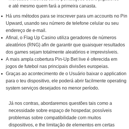
e até mesmo quem fará a primeira canasta.
Há uns métodos para se inscrever para um accounts no Pin
Upward, usando seu número de telefone celular ou seu
endereço de e-mail.
Afinal, o Flag Up Casino utiliza geradores de números
aleatórios (RNG) afin de garantir que quaisquer resultados
dos games sejam totalmente aleatórios e imprevisíveis.
A mais ampla cobertura Pin-Up Bet live é oferecida em
jogos de futebol nas principais divisões europeias.
Graças ao acontecimento de o Usuário baixar o application
para o teu dispositivo, ele poderá abrir facilmente operating
system serviços desejados no menor período.
Já nos contras, abordaremos questões tais como a
necessidade sobre espaço de hospedar, possíveis
problemas sobre compatibilidade com muitos
dispositivos, e the limitação de elementos em certas