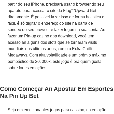
partir do seu iPhone, precisará usar o browser do seu
aparato para acessar o site da Flag” “Upward Bet
diretamente. É possível fazer isso de forma holistica e
fácil, é só digitar o endereço do site na barra de
sondeo do seu browser e fazer logon na sua conta. Ao
fazer um Pin-up casino app download, você tem
acesso an alguns dos slots que se tornaram visits
mundiais nos últimos anos, como o Extra Chilli
Megaways. Com alta volatilidade e um prêmio máximo
bombástico de 20. 000x, este jogo é pra quem gosta
sobre fortes emoções.
Como Começar An Apostar Em Esportes
Na Pin Up Bet
Seja em emocionantes jogos para cassino, na emoção