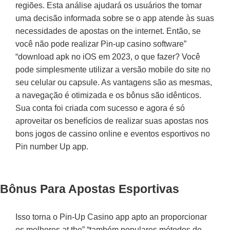
regiões. Esta análise ajudará os usuários the tomar
uma decisão informada sobre se o app atende às suas
necessidades de apostas on the internet. Então, se
você não pode realizar Pin-up casino software”
“download apk no iOS em 2023, o que fazer? Você
pode simplesmente utilizar a versão mobile do site no
seu celular ou capsule. As vantagens são as mesmas,
a navegação é otimizada e os bônus são idênticos.
Sua conta foi criada com sucesso e agora é só
aproveitar os benefícios de realizar suas apostas nos
bons jogos de cassino online e eventos esportivos no
Pin number Up app.
Bônus Para Apostas Esportivas
Isso torna o Pin-Up Casino app apto an proporcionar
os melhores at the” “também populares métodos de