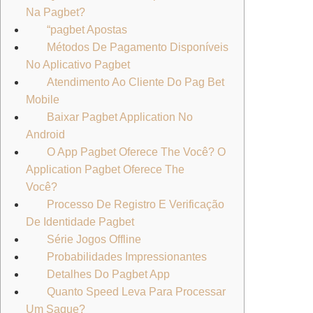
Na Pagbet?
“pagbet Apostas
Métodos De Pagamento Disponíveis
No Aplicativo Pagbet
Atendimento Ao Cliente Do Pag Bet
Mobile
Baixar Pagbet Application No
Android
O App Pagbet Oferece The Você? O
Application Pagbet Oferece The
Você?
Processo De Registro E Verificação
De Identidade Pagbet
Série Jogos Offline
Probabilidades Impressionantes
Detalhes Do Pagbet App
Quanto Speed Leva Para Processar
Um Saque?