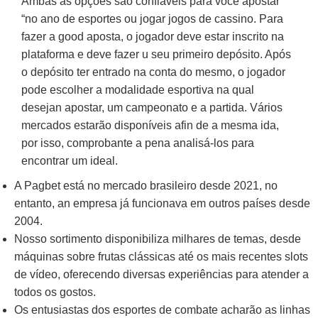
Ambas as opções são confiáveis para você apostar”
“no ano de esportes ou jogar jogos de cassino. Para
fazer a good aposta, o jogador deve estar inscrito na
plataforma e deve fazer u seu primeiro depósito. Após
o depósito ter entrado na conta do mesmo, o jogador
pode escolher a modalidade esportiva na qual
desejan apostar, um campeonato e a partida. Vários
mercados estarão disponíveis afin de a mesma ida,
por isso, comprobante a pena analisá-los para
encontrar um ideal.
A Pagbet está no mercado brasileiro desde 2021, no
entanto, an empresa já funcionava em outros países desde
2004.
Nosso sortimento disponibiliza milhares de temas, desde
máquinas sobre frutas clássicas até os mais recentes slots
de vídeo, oferecendo diversas experiências para atender a
todos os gostos.
Os entusiastas dos esportes de combate acharão as linhas