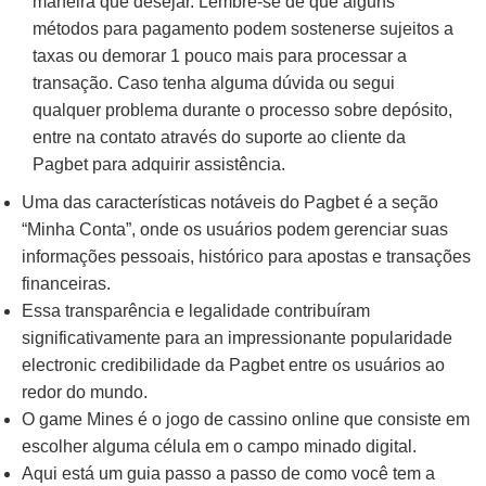
maneira que desejar. Lembre-se de que alguns
métodos para pagamento podem sostenerse sujeitos a
taxas ou demorar 1 pouco mais para processar a
transação. Caso tenha alguma dúvida ou segui
qualquer problema durante o processo sobre depósito,
entre na contato através do suporte ao cliente da
Pagbet para adquirir assistência.
Uma das características notáveis do Pagbet é a seção
“Minha Conta”, onde os usuários podem gerenciar suas
informações pessoais, histórico para apostas e transações
financeiras.
Essa transparência e legalidade contribuíram
significativamente para an impressionante popularidade
electronic credibilidade da Pagbet entre os usuários ao
redor do mundo.
O game Mines é o jogo de cassino online que consiste em
escolher alguma célula em o campo minado digital.
Aqui está um guia passo a passo de como você tem a