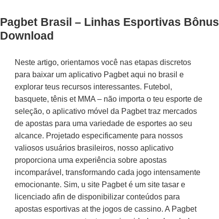
Pagbet Brasil – Linhas Esportivas Bônus
Download
Neste artigo, orientamos você nas etapas discretos
para baixar um aplicativo Pagbet aqui no brasil e
explorar teus recursos interessantes. Futebol,
basquete, tênis et MMA – não importa o teu esporte de
seleção, o aplicativo móvel da Pagbet traz mercados
de apostas para uma variedade de esportes ao seu
alcance. Projetado especificamente para nossos
valiosos usuários brasileiros, nosso aplicativo
proporciona uma experiência sobre apostas
incomparável, transformando cada jogo intensamente
emocionante. Sim, u site Pagbet é um site tasar e
licenciado afin de disponibilizar conteúdos para
apostas esportivas at the jogos de cassino. A Pagbet