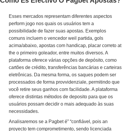
Como Es Efectivo O Pagbet Apostas?
Esses mercados representam diferentes aspectos
perform jogo nos quais os usuários tem a
possibilidade de fazer suas apostas. Exemplos
comuns incluem o vencedor weil partida, gols
acima/abaixo, apostas com handicap, placar correto at
the o primeiro goleador, entre muitos diversos. A
plataforma oferece várias opções de depósito, como
cartões de crédito, transferências bancárias e carteiras
eletrônicas. Da mesma forma, os saques podem ser
processados de forma provvidenziale, permitindo que
você retire seus ganhos com facilidade. A plataforma
oferece distintas métodos de deposito para que os
usuários possam decidir o mais adequado às suas
necessidades.
Analisaremos se a Pagbet é” “confiável, pois an
proyecto tem comprometimento, sendo licenciada