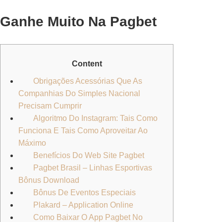
Ganhe Muito Na Pagbet
Content
Obrigações Acessórias Que As
Companhias Do Simples Nacional
Precisam Cumprir
Algoritmo Do Instagram: Tais Como
Funciona E Tais Como Aproveitar Ao
Máximo
Benefícios Do Web Site Pagbet
Pagbet Brasil – Linhas Esportivas
Bônus Download
Bônus De Eventos Especiais
Plakard – Application Online
Como Baixar O App Pagbet No