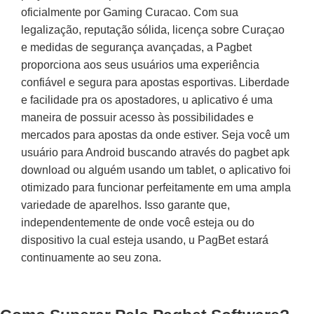
oficialmente por Gaming Curacao. Com sua
legalização, reputação sólida, licença sobre Curaçao
e medidas de segurança avançadas, a Pagbet
proporciona aos seus usuários uma experiência
confiável e segura para apostas esportivas. Liberdade
e facilidade pra os apostadores, u aplicativo é uma
maneira de possuir acesso às possibilidades e
mercados para apostas da onde estiver. Seja você um
usuário para Android buscando através do pagbet apk
download ou alguém usando um tablet, o aplicativo foi
otimizado para funcionar perfeitamente em uma ampla
variedade de aparelhos. Isso garante que,
independentemente de onde você esteja ou do
dispositivo la cual esteja usando, u PagBet estará
continuamente ao seu zona.