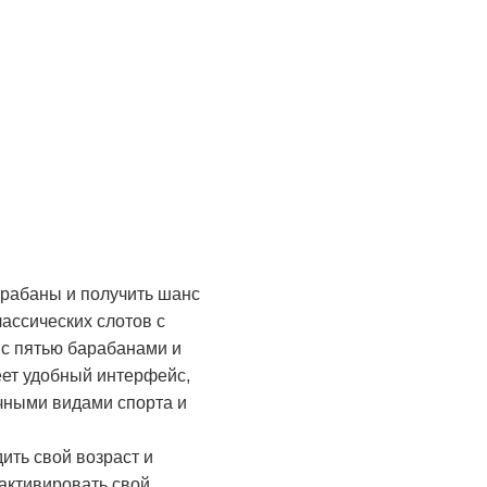
арабаны и получить шанс
ассических слотов с
 с пятью барабанами и
ет удобный интерфейс,
чными видами спорта и
ить свой возраст и
активировать свой