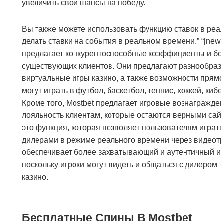
увеличить свои шансы на победу.
Вы также можете использовать функцию ставок в ре
делать ставки на события в реальном времени.” “[newl
предлагает конкурентоспособные коэффициенты и бо
существующих клиентов. Они предлагают разнообра
виртуальные игры казино, а также возможности прям
могут играть в футбол, баскетбол, теннис, хоккей, киб
Кроме того, Mostbet предлагает игровые вознагражде
лояльность клиентам, которые остаются верными сайту
это функция, которая позволяет пользователям играть
дилерами в режиме реального времени через видеот
обеспечивает более захватывающий и аутентичный и
поскольку игроки могут видеть и общаться с дилером 
казино.
Бесплатные Спины В Mostbet