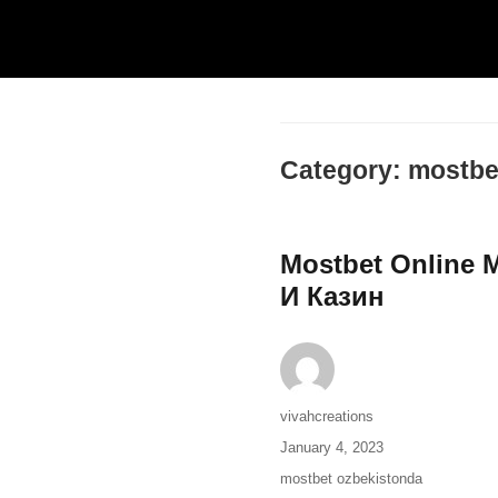
Category:
mostbe
Mostbet Online
И Казин
Author
vivahcreations
Posted
January 4, 2023
on
Categories
mostbet ozbekistonda