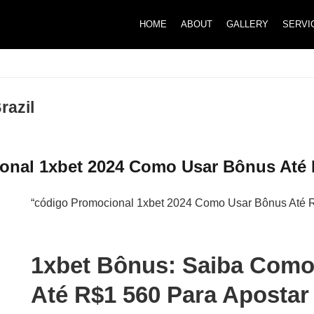
HOME
ABOUT
GALLERY
SERVI
razil
onal 1xbet 2024 Como Usar Bônus Até
“código Promocional 1xbet 2024 Como Usar Bônus Até
1xbet Bônus: Saiba Como
Até R$1 560 Para Apostar