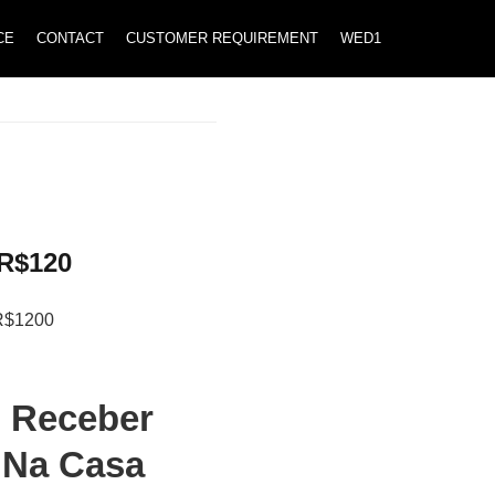
CE
CONTACT
CUSTOMER REQUIREMENT
WED1
 R$120
 R$1200
 Receber
 Na Casa