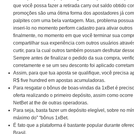
que você possa fazer a retirada carry out saldo obtido c
promoções são uma ótima forma dos apostadores já com
palpites com uma bela vantagem. Mas, problema possua
inseri-lo no momento perform cadastro para ativar outros 
finalmente, no momento em que você terminar sua comp
compartilhar sua experiência com outros usuários atrav
curtir, para la cual outros também possam desfrutar dess
Sempre antes de finalizar o pedido da sua compra, verifi
corretamente e se um seu desconto foi aplicado corretam
Assim, para que tua aposta se qualifique, você precisa 
R$ five hundred em apostas acumuladoras.
Para resgatar o bônus de boas-vindas da 1xBet é preciso
oferta realizando o primeiro depósito, assim como ocorr
NetBet at the de outras operadoras.
Para seja, basta fazer um depósito elegível, sobre no m
máximo do” “bônus 1xBet.
É fato que a plataforma é bastante popular durante oferec
Brasil.