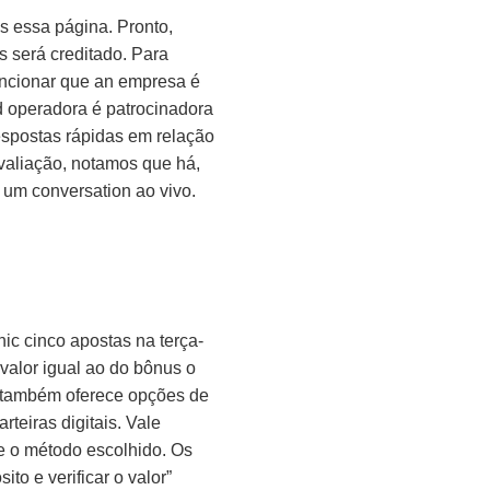
 essa página. Pronto,
s será creditado. Para
encionar que an empresa é
od operadora é patrocinadora
 respostas rápidas em relação
valiação, notamos que há,
 um conversation ao vivo.
ic cinco apostas na terça-
valor igual ao do bônus o
a também oferece opções de
rteiras digitais. Vale
me o método escolhido. Os
o e verificar o valor”