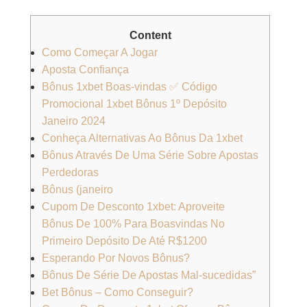
Content
Como Começar A Jogar
Aposta Confiança
Bônus 1xbet Boas-vindas ✅️ Código
Promocional 1xbet Bônus 1º Depósito
Janeiro 2024
Conheça Alternativas Ao Bônus Da 1xbet
Bônus Através De Uma Série Sobre Apostas
Perdedoras
Bônus (janeiro
Cupom De Desconto 1xbet: Aproveite
Bônus De 100% Para Boasvindas No
Primeiro Depósito De Até R$1200
Esperando Por Novos Bônus?
Bônus De Série De Apostas Mal-sucedidas”
Bet Bônus – Como Conseguir?