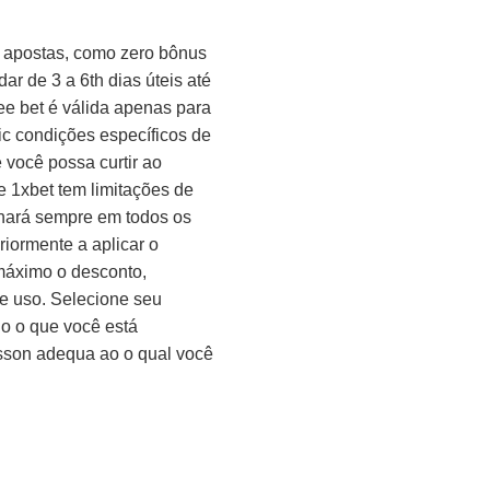
 apostas, como zero bônus
ar de 3 a 6th dias úteis até
ree bet é válida apenas para
nic condições específicos de
 você possa curtir ao
 1xbet tem limitações de
ionará sempre em todos os
riormente a aplicar o
 máximo o desconto,
e uso. Selecione seu
do o que você está
csson adequa ao o qual você