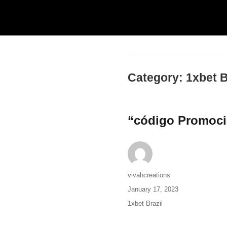
Category:
1xbet B
“código Promoci
Author
vivahcreations
Posted
January 17, 2023
on
Categories
1xbet Brazil